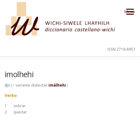
Saltar al contenido
Menú
ISSN 2718-8957
PRESENTACIÓN
PARA EL USUARIO
imolhehi
Bjo
(~ variante dialectal:
imälhehi
)
ORDEN ALFABÉTICO
CRÉDITOS
Verbo
1
sobrar
2
quedar