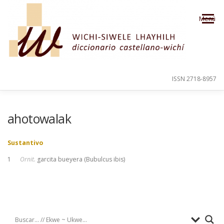
Saltar al contenido
Menú
ISSN 2718-8957
PRESENTACIÓN
PARA EL USUARIO
ahotowalak
Sustantivo
ORDEN ALFABÉTICO
CRÉDITOS
1
Ornit.
garcita bueyera (Bubulcus ibis)