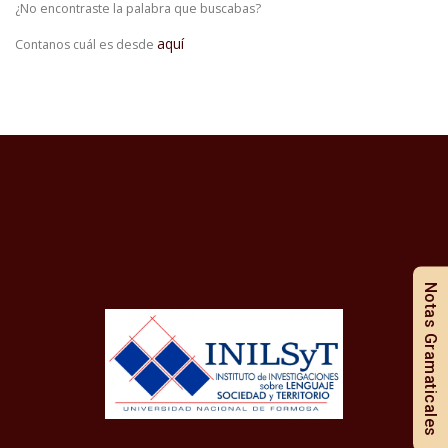
¿No encontraste la palabra que buscabas?
aquí
Contanos cuál es desde
Notas Gramaticales