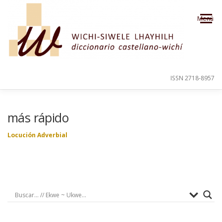
Saltar al contenido
Menú
ISSN 2718-8957
PRESENTACIÓN
PARA EL USUARIO
más rápido
Locución Adverbial
ORDEN ALFABÉTICO
CRÉDITOS