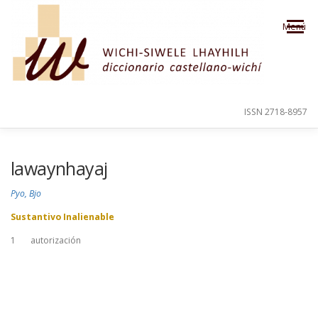
Saltar al contenido
Menú
ISSN 2718-8957
PRESENTACIÓN
PARA EL USUARIO
lawaynhayaj
Pyo, Bjo
ORDEN ALFABÉTICO
CRÉDITOS
Sustantivo Inalienable
1
autorización