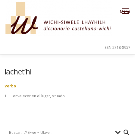
Saltar al contenido
Menú
ISSN 2718-8957
PRESENTACIÓN
PARA EL USUARIO
lachet’hi
Verbo
ORDEN ALFABÉTICO
CRÉDITOS
1
envejecer en el lugar, situado