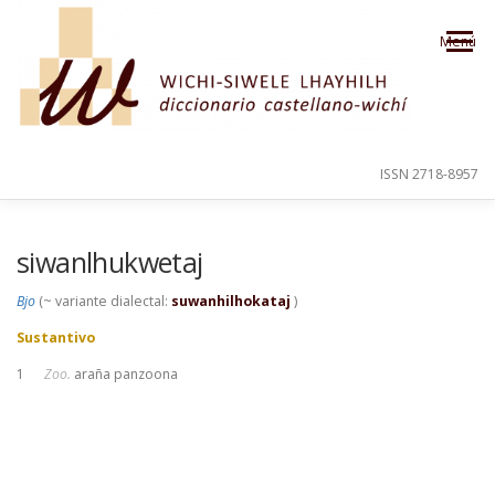
Saltar al contenido
Menú
ISSN 2718-8957
PRESENTACIÓN
PARA EL USUARIO
siwanlhukwetaj
Bjo
(~ variante dialectal:
suwanhilhokataj
)
ORDEN ALFABÉTICO
CRÉDITOS
Sustantivo
1
Zoo.
araña panzoona