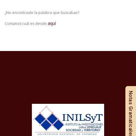
¿No encontraste la palabra que buscabas?
aquí
Contanos cuál es desde
Notas Gramaticales