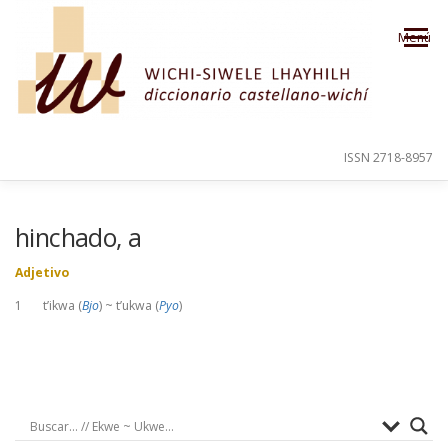
Saltar al contenido
Menú
ISSN 2718-8957
PRESENTACIÓN
PARA EL USUARIO
hinchado, a
Adjetivo
ORDEN ALFABÉTICO
CRÉDITOS
1 t’ikwa (
Bjo
) ~ t’ukwa (
Pyo
)