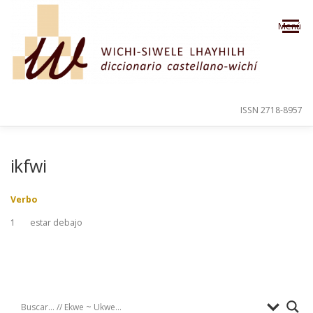
Saltar al contenido
Menú
ISSN 2718-8957
PRESENTACIÓN
PARA EL USUARIO
ikfwi
Verbo
ORDEN ALFABÉTICO
CRÉDITOS
1
estar debajo