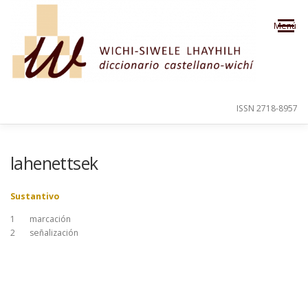
Saltar al contenido
Menú
ISSN 2718-8957
PRESENTACIÓN
PARA EL USUARIO
lahenettsek
Sustantivo
ORDEN ALFABÉTICO
CRÉDITOS
1
marcación
2
señalización