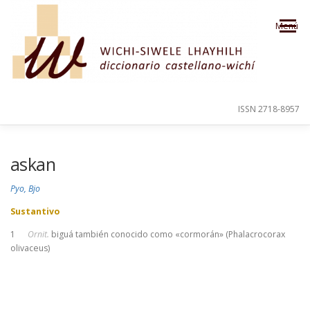
Saltar al contenido
Menú
ISSN 2718-8957
PRESENTACIÓN
PARA EL USUARIO
askan
Pyo, Bjo
ORDEN ALFABÉTICO
CRÉDITOS
Sustantivo
1
Ornit.
biguá también conocido como «cormorán» (Phalacrocorax
olivaceus)