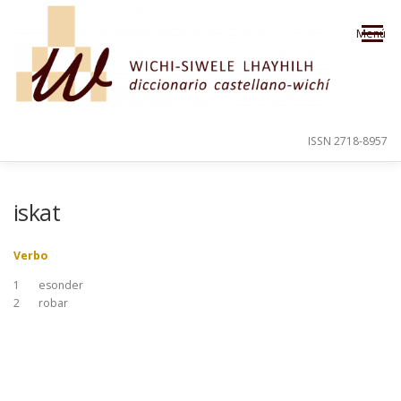
Saltar al contenido
Menú
ISSN 2718-8957
PRESENTACIÓN
PARA EL USUARIO
iskat
Verbo
ORDEN ALFABÉTICO
CRÉDITOS
1
esonder
2
robar