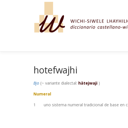
Saltar al contenido
hotefwajhi
Bjo
(~ variante dialectal:
hätejwaji
)
Numeral
1
uno sistema numeral tradicional de base en c