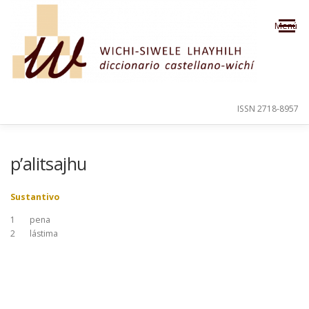
Saltar al contenido
Menú
ISSN 2718-8957
PRESENTACIÓN
PARA EL USUARIO
p’alitsajhu
Sustantivo
ORDEN ALFABÉTICO
CRÉDITOS
1
pena
2
lástima