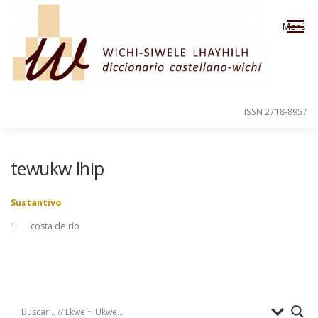
Saltar al contenido
Menú
ISSN 2718-8957
PRESENTACIÓN
PARA EL USUARIO
tewukw lhip
Sustantivo
ORDEN ALFABÉTICO
CRÉDITOS
1
costa de río