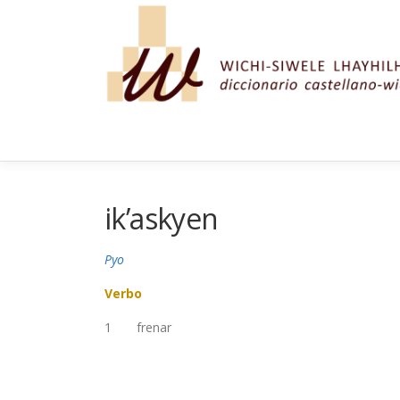
Saltar al contenido
ik’askyen
Pyo
Verbo
1
frenar