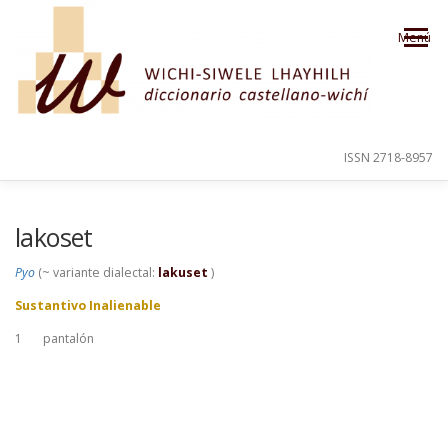
Saltar al contenido
Menú
ISSN 2718-8957
PRESENTACIÓN
PARA EL USUARIO
lakoset
Pyo
(~ variante dialectal:
lakuset
)
ORDEN ALFABÉTICO
CRÉDITOS
Sustantivo Inalienable
1
pantalón