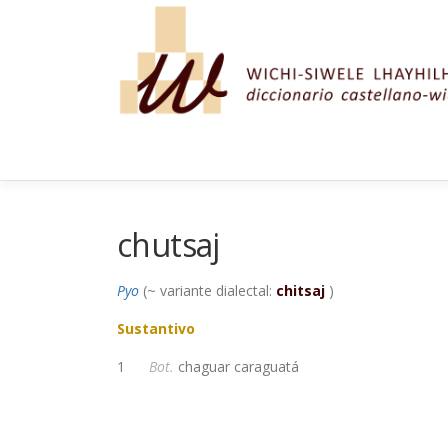
Saltar al contenido
chutsaj
Pyo
(~ variante dialectal:
chitsaj
)
Sustantivo
1
Bot.
chaguar caraguatá