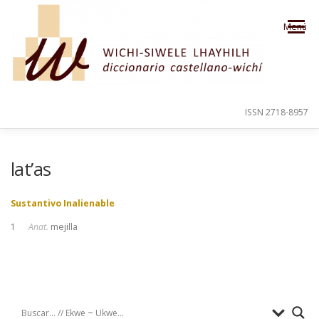
Saltar al contenido
Menú
ISSN 2718-8957
PRESENTACIÓN
PARA EL USUARIO
lat’as
Sustantivo Inalienable
ORDEN ALFABÉTICO
CRÉDITOS
1
Anat.
mejilla