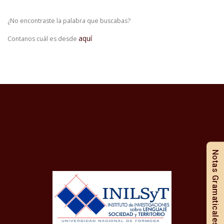
¿No encontraste la palabra que buscabas?
aquí
Contanos cuál es desde
Notas Gramaticales