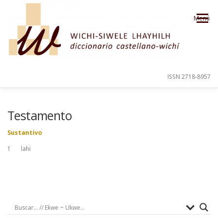
Saltar al contenido
Menú
ISSN 2718-8957
PRESENTACIÓN
PARA EL USUARIO
Testamento
Sustantivo
ORDEN ALFABÉTICO
CRÉDITOS
1 lahi