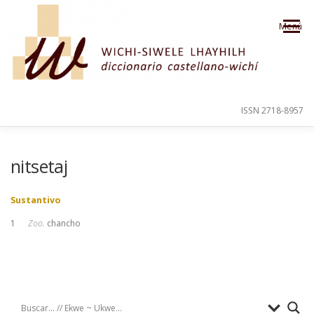
Saltar al contenido
Menú
ISSN 2718-8957
PRESENTACIÓN
PARA EL USUARIO
nitsetaj
Sustantivo
ORDEN ALFABÉTICO
CRÉDITOS
1
Zoo.
chancho