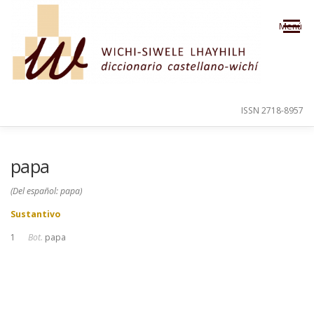
Saltar al contenido
Menú
ISSN 2718-8957
PRESENTACIÓN
PARA EL USUARIO
papa
(Del español: papa)
ORDEN ALFABÉTICO
CRÉDITOS
Sustantivo
1
Bot.
papa