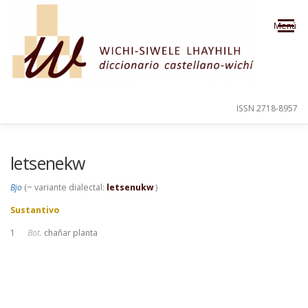
Saltar al contenido
Menú
ISSN 2718-8957
PRESENTACIÓN
PARA EL USUARIO
letsenekw
Bjo
(~ variante dialectal:
letsenukw
)
ORDEN ALFABÉTICO
CRÉDITOS
Sustantivo
1
Bot.
chañar planta