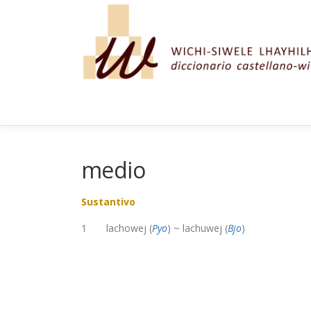
Saltar al contenido
medio
Sustantivo
1 lachowej (
Pyo
) ~ lachuwej (
Bjo
)