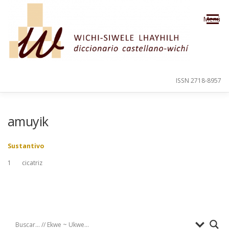
Saltar al contenido
Menú
ISSN 2718-8957
PRESENTACIÓN
PARA EL USUARIO
amuyik
Sustantivo
ORDEN ALFABÉTICO
CRÉDITOS
1
cicatriz