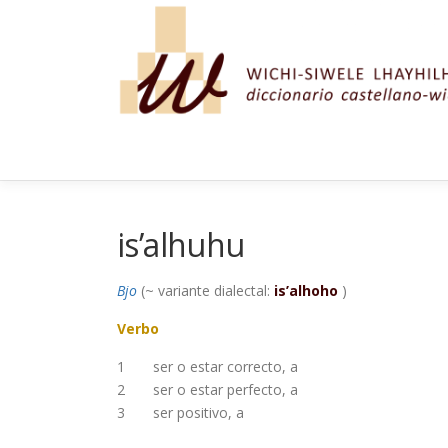
Saltar al contenido
is’alhuhu
Bjo
(~ variante dialectal:
is’alhoho
)
Verbo
1
ser o estar correcto, a
2
ser o estar perfecto, a
3
ser positivo, a