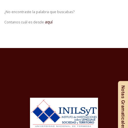
¿No encontraste la palabra que buscabas?
aquí
Contanos cuál es desde
Notas Gramaticales