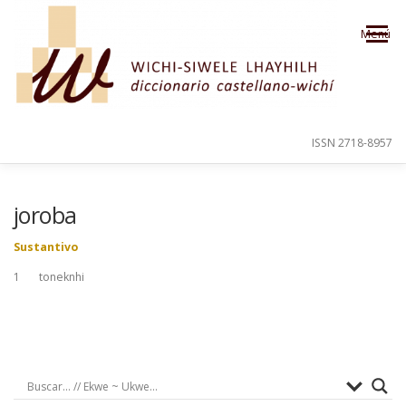
Saltar al contenido
Menú
ISSN 2718-8957
PRESENTACIÓN
PARA EL USUARIO
joroba
Sustantivo
ORDEN ALFABÉTICO
CRÉDITOS
1 toneknhi