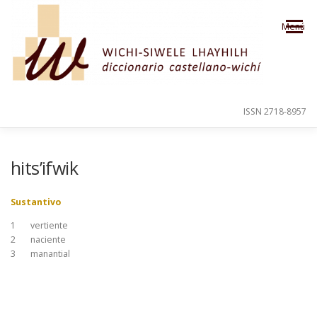
Saltar al contenido
Menú
ISSN 2718-8957
PRESENTACIÓN
PARA EL USUARIO
hits’ifwik
Sustantivo
ORDEN ALFABÉTICO
CRÉDITOS
1
vertiente
2
naciente
3
manantial