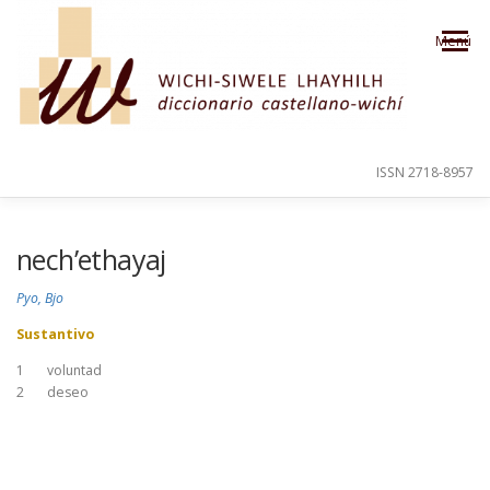
Saltar al contenido
Menú
ISSN 2718-8957
PRESENTACIÓN
PARA EL USUARIO
nech’ethayaj
Pyo, Bjo
ORDEN ALFABÉTICO
CRÉDITOS
Sustantivo
1
voluntad
2
deseo