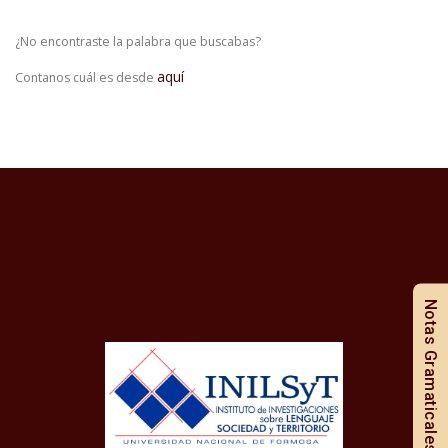
¿No encontraste la palabra que buscabas?
aquí
Contanos cuál es desde
Notas Gramaticales