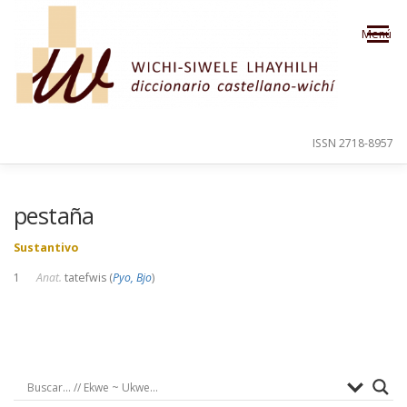
Saltar al contenido
Menú
ISSN 2718-8957
PRESENTACIÓN
PARA EL USUARIO
pestaña
Sustantivo
ORDEN ALFABÉTICO
CRÉDITOS
1
Anat.
tatefwis (
Pyo, Bjo
)