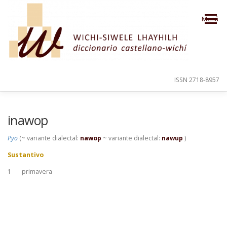
Saltar al contenido
Menú
ISSN 2718-8957
PRESENTACIÓN
PARA EL USUARIO
inawop
Pyo
(~ variante dialectal:
nawop
~ variante dialectal:
nawup
)
ORDEN ALFABÉTICO
CRÉDITOS
Sustantivo
1
primavera