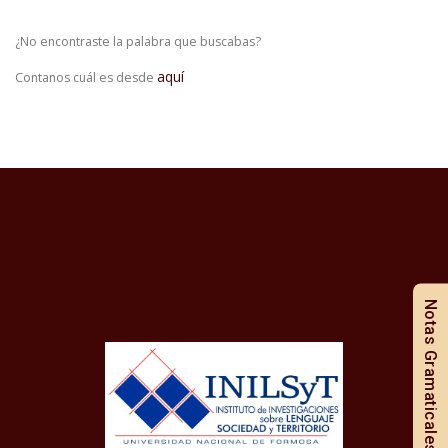
¿No encontraste la palabra que buscabas?
aquí
Contanos cuál es desde
Notas Gramaticales