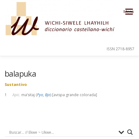
Saltar al contenido
Menú
ISSN 2718-8957
PRESENTACIÓN
PARA EL USUARIO
balapuka
Sustantivo
ORDEN ALFABÉTICO
CRÉDITOS
1
Apic.
ma’sitaj (
Pyo, Bjo
) [avispa grande colorada]