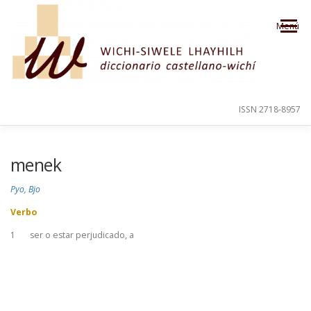
Saltar al contenido
Menú
ISSN 2718-8957
PRESENTACIÓN
PARA EL USUARIO
menek
Pyo, Bjo
ORDEN ALFABÉTICO
CRÉDITOS
Verbo
1
ser o estar perjudicado, a