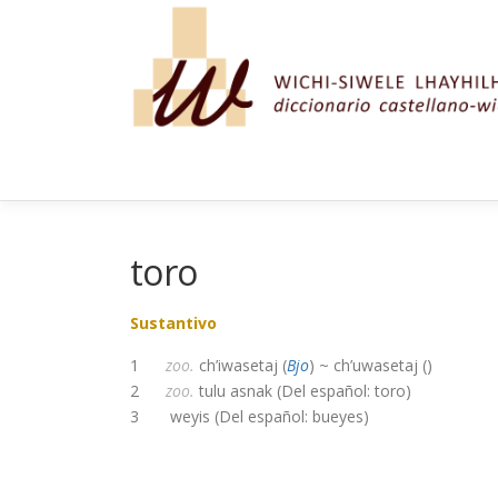
Saltar al contenido
toro
Sustantivo
1
zoo.
ch’iwasetaj (
Bjo
) ~ ch’uwasetaj (
)
2
zoo.
tulu asnak (Del español: toro)
3 weyis (Del español: bueyes)