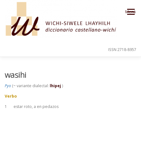
Saltar al contenido
Menú
ISSN 2718-8957
PRESENTACIÓN
PARA EL USUARIO
wasihi
Pyo
(~ variante dialectal:
lhipej
)
ORDEN ALFABÉTICO
CRÉDITOS
Verbo
1
estar roto, a en pedazos