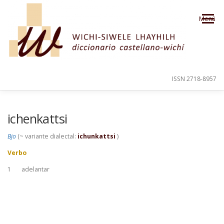
Saltar al contenido
Menú
ISSN 2718-8957
PRESENTACIÓN
PARA EL USUARIO
ichenkattsi
Bjo
(~ variante dialectal:
ichunkattsi
)
ORDEN ALFABÉTICO
CRÉDITOS
Verbo
1
adelantar