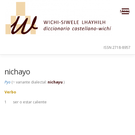
Saltar al contenido
Menú
ISSN 2718-8957
PRESENTACIÓN
PARA EL USUARIO
nichayo
Pyo
(~ variante dialectal:
nichayu
)
ORDEN ALFABÉTICO
CRÉDITOS
Verbo
1
ser o estar caliente